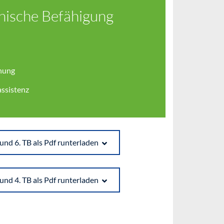
nische Befähigung
hung
ssistenz
 und 6. TB als Pdf runterladen
 und 4. TB als Pdf runterladen