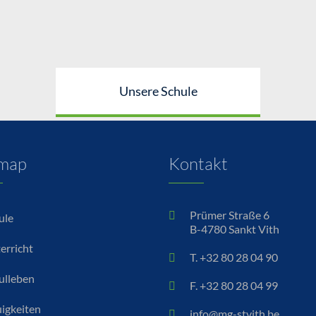
Unsere Schule
emap
Kontakt
Prümer Straße 6
ule
B-4780 Sankt Vith
erricht
T. +32 80 28 04 90
ulleben
F. +32 80 28 04 99
igkeiten
info@mg-stvith.be